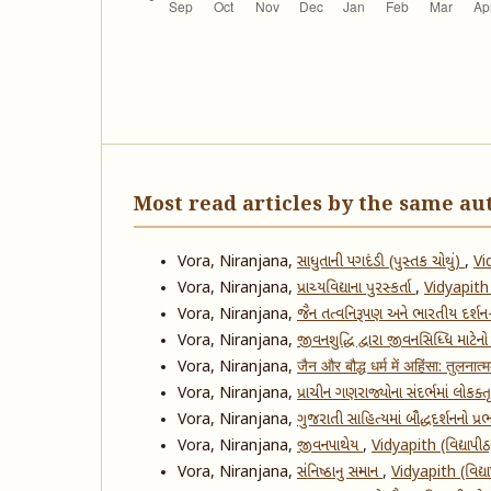
Most read articles by the same au
Vora, Niranjana,
સાધુતાની પગદંડી (પુસ્તક ચોથું)
,
Vi
Vora, Niranjana,
પ્રાચ્યવિદ્યાના પુરસ્કર્તા
,
Vidyapith 
Vora, Niranjana,
જૈન તત્વનિરૂપણ અને ભારતીય દર્શન
Vora, Niranjana,
જીવનશુદ્ધિ દ્વારા જીવનસિધ્ધિ માટેન
Vora, Niranjana,
जैन और बौद्ध धर्म में अहिंसा: तुलना
Vora, Niranjana,
પ્રાચીન ગણરાજ્યોના સંદર્ભમાં લોકક્
Vora, Niranjana,
ગુજરાતી સાહિત્યમાં બૌદ્ધદર્શનનો પ્
Vora, Niranjana,
જીવનપાથેય
,
Vidyapith (વિદ્યાપ
Vora, Niranjana,
સંનિષ્ઠાનુ સન્માન
,
Vidyapith (વિદ્