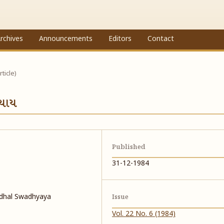
rchives
Announcements
Editors
Contact
rticle)
્યાય
Published
31-12-1984
adhal Swadhyaya
Issue
Vol. 22 No. 6 (1984)