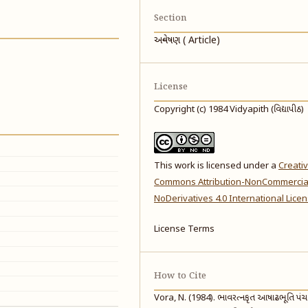
Section
અન્વેષણ ( Article)
License
Copyright (c) 1984 Vidyapith (વિદ્યાપીઠ)
This work is licensed under a
Creati
Commons Attribution-NonCommercia
NoDerivatives 4.0 International Lice
License Terms
How to Cite
Vora, N. (1984). ભાવરત્નકૃત આષાઢભૂતિ પં