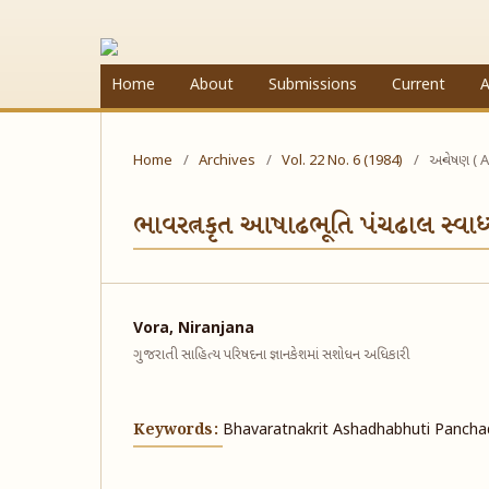
Home
About
Submissions
Current
A
Home
/
Archives
/
Vol. 22 No. 6 (1984)
/
અન્વેષણ ( A
ભાવરત્નકૃત આષાઢભૂતિ પંચઢાલ સ્વાધ
Vora, Niranjana
ગુજરાતી સાહિત્ય પરિષદના જ્ઞાનકેશમાં સશોધન અધિકારી
Keywords:
Bhavaratnakrit Ashadhabhuti Panch