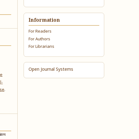
Information
For Readers
For Authors
For Librarians
Open Journal Systems
ve
l-
nse
.
ચઢાલ