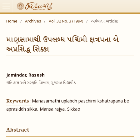
Home
/
Archives
/
Vol. 32 No. 3 (1994)
/
અન્વેષણ ( Article)
માણસામાથી ઉપલબ્ધ પશ્ચિમી ક્ષત્રપના બે
અપ્રસિદ્ધ સિક્કા
Jamindar, Rasesh
ઇતિહાસ અને સંસ્કૃતિ વિભાગ, ગૂજરાત વિદ્યાપીઠ
Keywords:
Manasamathi uplabdh paschimi kshatrapana be
aprasiddh sikka, Mansa rajya, Sikkao
Abstract