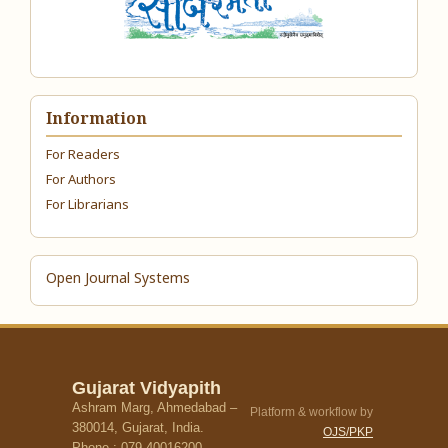
Information
For Readers
For Authors
For Librarians
Open Journal Systems
Gujarat Vidyapith
Ashram Marg, Ahmedabad –
Platform & workflow by
380014, Gujarat, India.
OJS/PKP
Phone : 079-40016200