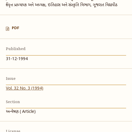
નિવૃત્ત પ્રાધ્યાપક અને અધ્યક્ષ, ઇતિહાસ અને સંસ્કૃતિ વિભાગ, ગૂજરાત વિદ્યાપીઠ
PDF
Published
31-12-1994
Issue
Vol. 32 No. 3 (1994)
Section
અન્વેષણ ( Article)
License