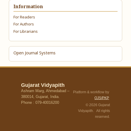
Information
For Readers
For Authors
For Librarians
Open Journal Systems
Gujarat Vidyapith
Ashram Marg, Ahmedabad –
Platform & workflow by
380014, Gujarat, India.
OJS/PKP
Phone : 079-40016200
© 2026 Gujarat
Vidyapith. All rights
reserved.