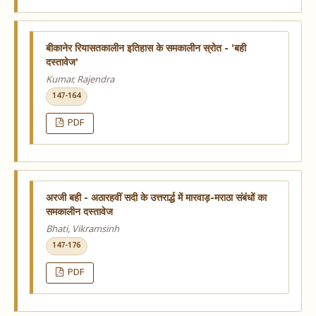
बीकानेर रियासतकालीन इतिहास के समकालीन स्रोत - 'बही
दस्तावेज'
Kumar, Rajendra
147-164
PDF
अरजी बही - अठारहवीं सदी के उत्तरार्द्ध में मारवाड़-मराठा संबंधों का
समकालीन दस्तावेज
Bhati, Vikramsinh
147-176
PDF