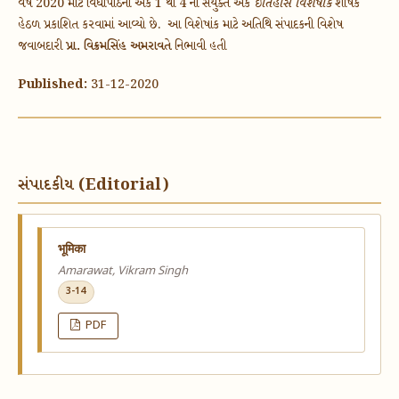
વર્ષ 2020 માટે વિદ્યાપીઠના અંક 1 થી 4 નો સંયુક્ત અંક
ઈતિહાસ
વિશેષાંક
શીર્ષક
હેઠળ પ્રકાશિત કરવામાં આવ્યો છે. આ વિશેષાંક માટે અતિથિ સંપાદકની વિશેષ
જવાબદારી
પ્રા. વિક્રમસિંહ અમરાવતે
નિભાવી હતી
Published:
31-12-2020
સંપાદકીય (Editorial)
​भूमिका
Amarawat, Vikram Singh
3-14
PDF