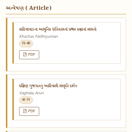
અન્વેષણ ( Article)
કાઠિયાવાડના આધુનિક ઇતિહાસનાં પ્રથમ કક્ષાનાં સાધનો
Khachar, Padhryuman
15-40
PDF
દક્ષિણ ગુજરાતનું આદિવાસી સંસ્કૃતિ દર્શન
Vaghela, Arun
41-71
PDF