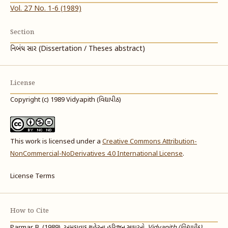
Vol. 27 No. 1-6 (1989)
Section
નિબંધ સાર (Dissertation / Theses abstract)
License
Copyright (c) 1989 Vidyapith (વિદ્યાપીઠ)
This work is licensed under a
Creative Commons Attribution-
NonCommercial-NoDerivatives 4.0 International License
.
License Terms
How to Cite
Parmar, B. (1989). અમદાવાદ શહેરના હરિજન સાધુઓ.
Vidyapith (વિદ્યાપીઠ)
,