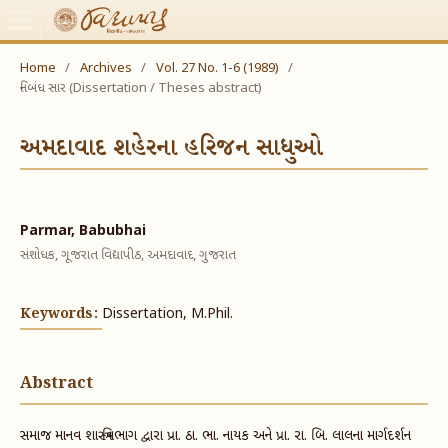
Home
/
Archives
/
Vol. 27 No. 1-6 (1989)
/
નિબંધ સાર (Dissertation / Theses abstract)
અમદાવાદ શહેરના હરિજન સાધુઓ
Parmar, Babubhai
સંશોધક, ગૂજરાત વિદ્યાપીઠ, અમદાવાદ, ગુજરાત
Keywords:
Dissertation, M.Phil.
Abstract
સમાજ માનવ શાસ્ત્ર વિભાગ દ્વારા પ્રા. ઠા. ભા. નાયક અને પ્રા. રા. બિ. લાલના માર્ગદર્શન