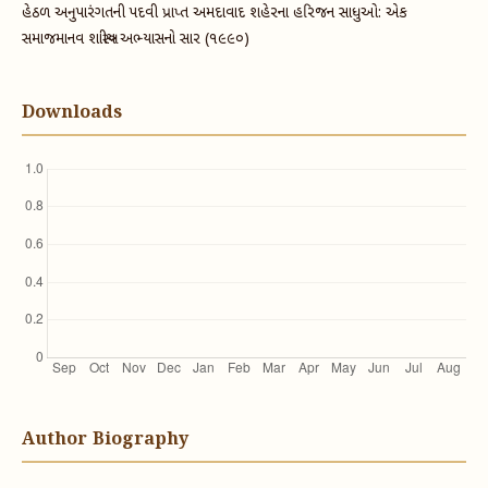
હેઠળ અનુપારંગતની પદવી પ્રાપ્ત અમદાવાદ શહેરના હરિજન સાધુઓ: એક
સમાજમાનવ શાસ્ત્રીય અભ્યાસનો સાર (૧૯૯૦)
Downloads
Author Biography