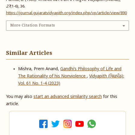
27
(1-6), 36.
https://journal.gujaratvidyapith.org/index.php/vp/article/view/890
More Citation Formats
Similar Articles
Mishra, Prem Anand,
Gandhi’s Philosophy of Life and
The Rationality of his Nonviolence
,
Vidyapith (વિદ્યાપીઠ):
Vol. 61 No. 1-4 (2023)
You may also
start an advanced similarity search
for this
article.