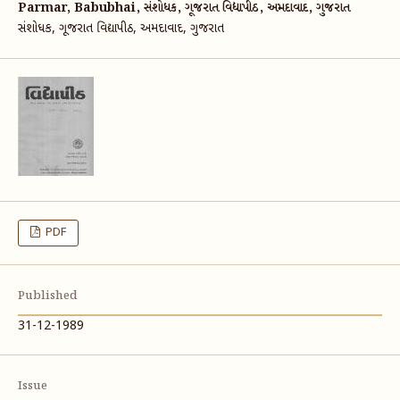
Parmar, Babubhai, સંશોધક, ગૂજરાત વિદ્યાપીઠ, અમદાવાદ, ગુજરાત
સંશોધક, ગૂજરાત વિદ્યાપીઠ, અમદાવાદ, ગુજરાત
PDF
Published
31-12-1989
Issue