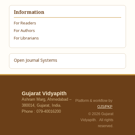
Information
For Readers
For Authors
For Librarians
Open Journal Systems
Gujarat Vidyapith
Ashram Marg, Ahmedabad –
Platform & workflow by
380014, Gujarat, India.
OJS/PKP
Phone : 079-40016200
© 2026 Gujarat
Vidyapith. All rights
reserved.