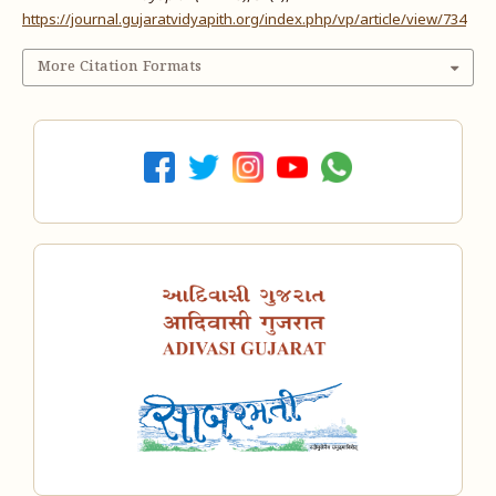
https://journal.gujaratvidyapith.org/index.php/vp/article/view/734
More Citation Formats