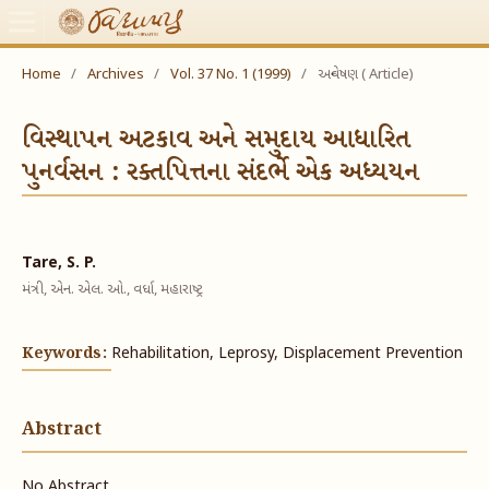
Home
/
Archives
/
Vol. 37 No. 1 (1999)
/
અન્વેષણ ( Article)
વિસ્થાપન અટકાવ અને સમુદાય આધારિત
પુનર્વસન : રક્તપિત્તના સંદર્ભે એક અધ્યયન
Tare, S. P.
મંત્રી, એન. એલ. ઓ., વર્ધા, મહારાષ્ટ્ર
Keywords:
Rehabilitation, Leprosy, Displacement Prevention
Abstract
No Abstract