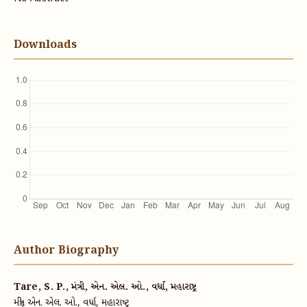
Downloads
Author Biography
Tare, S. P., મંત્રી, એન. એલ. ઓ., વર્ધા, મહારાષ્ટ્ર
મંત્રી, એન. એલ. ઓ., વર્ધા, મહારાષ્ટ્ર