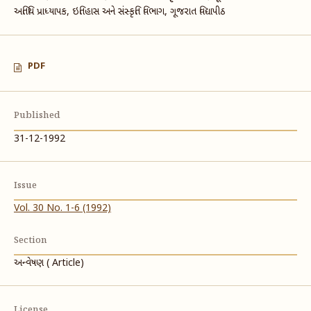
અતિથિ પ્રાધ્યાપક, ઇતિહાસ અને સંસ્કૃતિ વિભાગ, ગૂજરાત વિદ્યાપીઠ
PDF
Published
31-12-1992
Issue
Vol. 30 No. 1-6 (1992)
Section
અન્વેષણ ( Article)
License