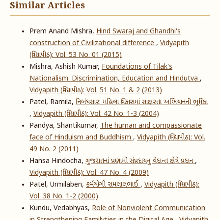
Similar Articles
Prem Anand Mishra,
Hind Swaraj and Ghandhi's
construction of Civilizational difference
,
Vidyapith
(વિદ્યાપીઠ): Vol. 53 No. 01 (2015)
Mishra, Ashish Kumar,
Foundations of Tilak's
Nationalism. Discrimination, Education and Hindutva
,
Vidyapith (વિદ્યાપીઠ): Vol. 51 No. 1 & 2 (2013)
Patel, Ramila,
નિબંધસાર: મહિલા વિકાસમાં સાક્ષરતા અભિયાનની ભૂમિકા
,
Vidyapith (વિદ્યાપીઠ): Vol. 42 No. 1-3 (2004)
Pandya, Shantikumar,
The human and compassionate
face of Hinduism and Buddhism
,
Vidyapith (વિદ્યાપીઠ): Vol.
49 No. 2 (2011)
Hansa Hindocha,
ગુજરાતનાં પ્રણામી સંપ્રદાયનું વેદાન્ત ક્ષેત્રે પ્રદાન
,
Vidyapith (વિદ્યાપીઠ): Vol. 47 No. 4 (2009)
Patel, Urmilaben,
કર્મયોગી રામલાલભાઈ
,
Vidyapith (વિદ્યાપીઠ):
Vol. 38 No. 1-2 (2000)
Kundu, Vedabhyas,
Role of Nonviolent Communication