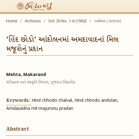
Home
/
Archives
/
Vol. 30 No. 1-6 (1992)
/
અન્વેષણ ( Article)
'હિંદ છોડો' આંદોલનમાં અમદાવાદનાં મિલ
મજૂરોનું પ્રદાન
Mehta, Makarand
ઇતિહાસ અને સંસ્કૃતિ વિભાગ, ગૂજરાત વિદ્યાપીઠ
Keywords:
Hind chhodo chalval, Hind chhodo andolan,
Amdavadna mil majuronu pradan
Abstract