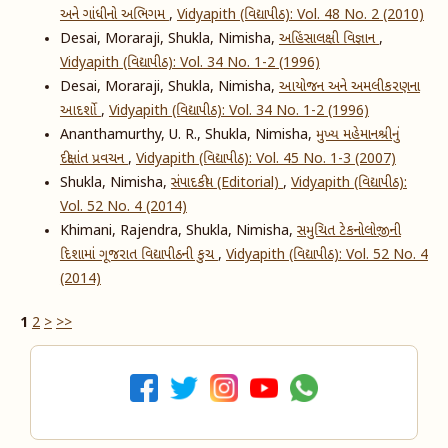
અને ગાંધીનો અભિગમ
,
Vidyapith (વિદ્યાપીઠ): Vol. 48 No. 2 (2010)
Desai, Moraraji, Shukla, Nimisha,
અહિંસાલક્ષી વિજ્ઞાન
,
Vidyapith (વિદ્યાપીઠ): Vol. 34 No. 1-2 (1996)
Desai, Moraraji, Shukla, Nimisha,
આયોજન અને અમલીકરણના
આદર્શો
,
Vidyapith (વિદ્યાપીઠ): Vol. 34 No. 1-2 (1996)
Ananthamurthy, U. R., Shukla, Nimisha,
મુખ્ય મહેમાનશ્રીનું
દીક્ષાંત પ્રવચન
,
Vidyapith (વિદ્યાપીઠ): Vol. 45 No. 1-3 (2007)
Shukla, Nimisha,
સંપાદકીય (Editorial)
,
Vidyapith (વિદ્યાપીઠ):
Vol. 52 No. 4 (2014)
Khimani, Rajendra, Shukla, Nimisha,
સમુચિત ટેકનોલોજીની
દિશામાં ગૂજરાત વિદ્યાપીઠની કુચ
,
Vidyapith (વિદ્યાપીઠ): Vol. 52 No. 4
(2014)
1
2
>
>>