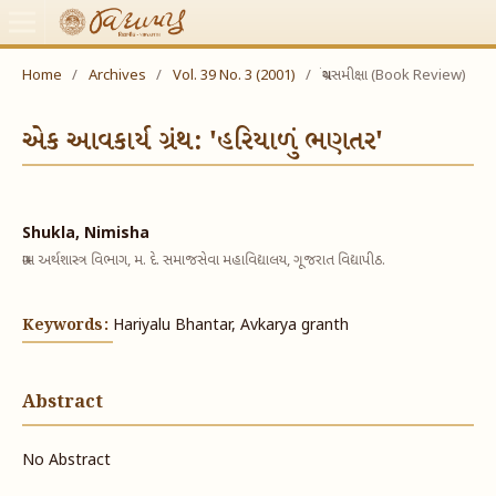
Home
/
Archives
/
Vol. 39 No. 3 (2001)
/
ગ્રંથસમીક્ષા (Book Review)
એક આવકાર્ય ગ્રંથ: 'હરિયાળું ભણતર'
Shukla, Nimisha
ગ્રામ અર્થશાસ્ત્ર વિભાગ, મ. દે. સમાજસેવા મહાવિદ્યાલય, ગૂજરાત વિદ્યાપીઠ.
Keywords:
Hariyalu Bhantar, Avkarya granth
Abstract
No Abstract