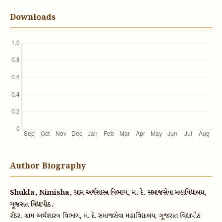
Downloads
Author Biography
Shukla, Nimisha, ગ્રામ અર્થશાસ્ત્ર વિભાગ, મ. દે. સમાજસેવા મહાવિદ્યાલય,
ગૂજરાત વિદ્યાપીઠ.
રીડર, ગ્રામ અર્થશાસ્ત્ર વિભાગ, મ. દે. સમાજસેવા મહાવિદ્યાલય, ગૂજરાત વિદ્યાપીઠ.