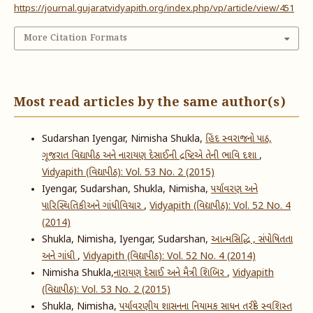
https://journal.gujaratvidyapith.org/index.php/vp/article/view/451
More Citation Formats
Most read articles by the same author(s)
Sudarshan Iyengar, Nimisha Shukla,
હિંદ સ્વરાજનો પાઠ,
ગૂજરાત વિદ્યાપીઠ અને નારાયણ દેસાઈની દ્રષ્ટિએ તેની ભાવિ દશા
,
Vidyapith (વિદ્યાપીઠ): Vol. 53 No. 2 (2015)
Iyengar, Sudarshan, Shukla, Nimisha,
પર્યાવરણ અને
પારિસ્થિતિકી અને ગાંધીવિચાર
,
Vidyapith (વિદ્યાપીઠ): Vol. 52 No. 4
(2014)
Shukla, Nimisha, Iyengar, Sudarshan,
આત્મસિદ્ધિ , સંપોષિતતા
અને ગાંધી
,
Vidyapith (વિદ્યાપીઠ): Vol. 52 No. 4 (2014)
Nimisha Shukla,
​નારાયણ દેસાઈ અને મૈત્રી શિબિર
,
Vidyapith
(વિદ્યાપીઠ): Vol. 53 No. 2 (2015)
Shukla, Nimisha,
પર્યાવરણીય શાસનના નિયામક સાધન તરીકે સ્વશિસ્ત