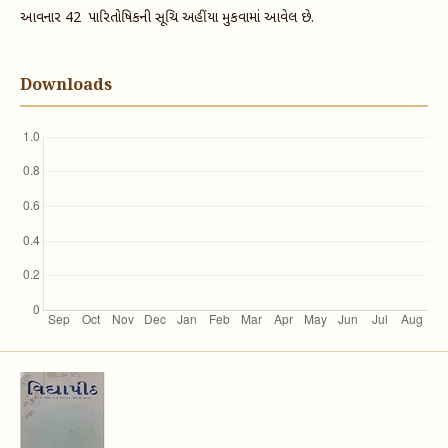
આવનાર 42 પારિતોષિકની સૂચિ અહીંયા મુકવામાં આવેલ છે.
Downloads