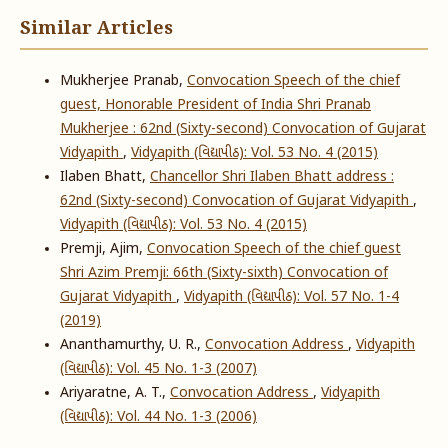
Similar Articles
Mukherjee Pranab,
Convocation Speech of the chief
guest, Honorable President of India Shri Pranab
Mukherjee : 62nd (Sixty-second) Convocation of Gujarat
Vidyapith
,
Vidyapith (વિદ્યાપીઠ): Vol. 53 No. 4 (2015)
Ilaben Bhatt,
Chancellor Shri Ilaben Bhatt address :
62nd (Sixty-second) Convocation of Gujarat Vidyapith
,
Vidyapith (વિદ્યાપીઠ): Vol. 53 No. 4 (2015)
Premji, Ajim,
Convocation Speech of the chief guest
Shri Azim Premji: 66th (Sixty-sixth) Convocation of
Gujarat Vidyapith
,
Vidyapith (વિદ્યાપીઠ): Vol. 57 No. 1-4
(2019)
Ananthamurthy, U. R.,
Convocation Address
,
Vidyapith
(વિદ્યાપીઠ): Vol. 45 No. 1-3 (2007)
Ariyaratne, A. T.,
Convocation Address
,
Vidyapith
(વિદ્યાપીઠ): Vol. 44 No. 1-3 (2006)