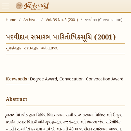
Home
/
Archives
/
Vol. 39 No. 3 (2001)
/
પદવીદાન (Convocation)
પદવીદાન સમારંભ પારિતોષિકસૂચિ (2001)
સુવર્ણચંદ્રક, રજતચંદ્રક, અને તામ્રપત્ર
Keywords:
Degree Award, Convocation, Convocation Award
Abstract
ગૂજરાત વિદ્યાપીઠ દ્વારા વિવિધ વિદ્યાશાખામાં પદવી પ્રાપ્ત કરવામાં વિશિષ્ટ અને ઉત્કૃષ્ટ
પ્રદર્શન કરનાર વિદ્યાર્થીઓને સુવર્ણચંદ્રક, રજતચંદ્રક, અને તામ્રપત્ર જેવા પારિતોષિક
આપીને સન્માનિત કરવામાં આવે છે. આગામી 48 માં પદવીદાન સમારંભમાં આપવામાં