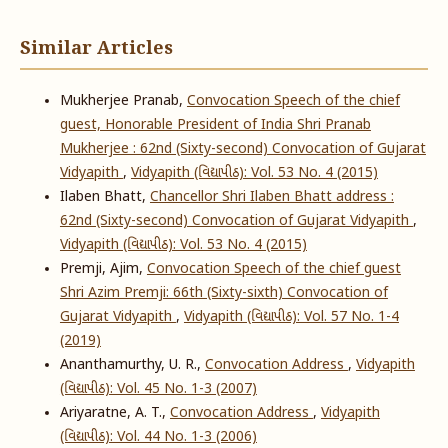
Similar Articles
Mukherjee Pranab,
Convocation Speech of the chief
guest, Honorable President of India Shri Pranab
Mukherjee : 62nd (Sixty-second) Convocation of Gujarat
Vidyapith
,
Vidyapith (વિદ્યાપીઠ): Vol. 53 No. 4 (2015)
Ilaben Bhatt,
Chancellor Shri Ilaben Bhatt address :
62nd (Sixty-second) Convocation of Gujarat Vidyapith
,
Vidyapith (વિદ્યાપીઠ): Vol. 53 No. 4 (2015)
Premji, Ajim,
Convocation Speech of the chief guest
Shri Azim Premji: 66th (Sixty-sixth) Convocation of
Gujarat Vidyapith
,
Vidyapith (વિદ્યાપીઠ): Vol. 57 No. 1-4
(2019)
Ananthamurthy, U. R.,
Convocation Address
,
Vidyapith
(વિદ્યાપીઠ): Vol. 45 No. 1-3 (2007)
Ariyaratne, A. T.,
Convocation Address
,
Vidyapith
(વિદ્યાપીઠ): Vol. 44 No. 1-3 (2006)