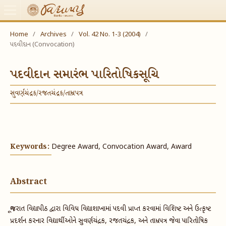
Home
/
Archives
/
Vol. 42 No. 1-3 (2004)
/
પદવીદાન (Convocation)
પદવીદાન સમારંભ પારિતોષિકસૂચિ
સુવર્ણચંદ્રક/રજતચંદ્રક/તામ્રપત્ર
Keywords:
Degree Award, Convocation Award, Award
Abstract
ગૂજરાત વિદ્યાપીઠ દ્વારા વિવિધ વિદ્યાશાખામાં પદવી પ્રાપ્ત કરવામાં વિશિષ્ટ અને ઉત્કૃષ્ટ
પ્રદર્શન કરનાર વિદ્યાર્થીઓને સુવર્ણચંદ્રક, રજતચંદ્રક, અને તામ્રપત્ર જેવા પારિતોષિક