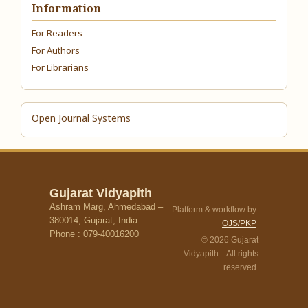
Information
For Readers
For Authors
For Librarians
Open Journal Systems
Gujarat Vidyapith
Ashram Marg, Ahmedabad –
Platform & workflow by
380014, Gujarat, India.
OJS/PKP
Phone : 079-40016200
© 2026 Gujarat
Vidyapith. All rights
reserved.