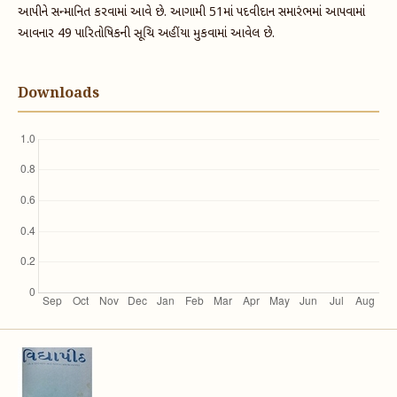
આપીને સન્માનિત કરવામાં આવે છે. આગામી 51માં પદવીદાન સમારંભમાં આપવામાં
આવનાર 49 પારિતોષિકની સૂચિ અહીંયા મુકવામાં આવેલ છે.
Downloads