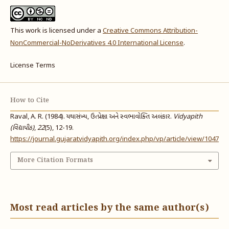
This work is licensed under a
Creative Commons Attribution-
NonCommercial-NoDerivatives 4.0 International License
.
License Terms
How to Cite
Raval, A. R. (1984). યથાસંખ્ય, ઉત્પ્રેક્ષા અને સ્વભાવોક્તિ અલંકાર.
Vidyapith
(વિદ્યાપીઠ)
,
22
(5), 12-19.
https://journal.gujaratvidyapith.org/index.php/vp/article/view/1047
More Citation Formats
Most read articles by the same author(s)