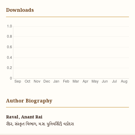
Downloads
Author Biography
Raval, Anant Rai
રીડર, સંસ્કૃત વિભાગ, મ.સ. યુનિવર્સિટી, વડોદરા