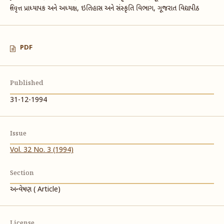
નિવૃત્ત પ્રાધ્યાપક અને અધ્યક્ષ, ઇતિહાસ અને સંસ્કૃતિ વિભાગ, ગૂજરાત વિદ્યાપીઠ
PDF
Published
31-12-1994
Issue
Vol. 32 No. 3 (1994)
Section
અન્વેષણ ( Article)
License