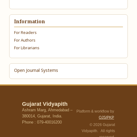
Information
For Readers
For Authors
For Librarians
Open Journal Systems
Gujarat Vidyapith
Ashram Marg, Ahmedabad –
Platform & workflow by
380014, Gujarat, India.
OJS/PKP
Phone : 079-40016200
© 2026 Gujarat
Vidyapith. All rights
reserved.