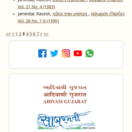
Jamindar, Rasesh,
સંપાદકીય (Editorial)
,
Vidyapith (વિદ્યાપીઠ):
Vol. 21 No. 4 (1983)
Jamindar, Rasesh,
વડોદરા રાજ્ય પ્રજામંડળ
,
Vidyapith (વિદ્યાપીઠ):
Vol. 28 No. 1-6 (1990)
<<
<
1
2
3
4
5
6
7
>
>>