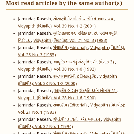
Most read articles by the same author(s)
Jamindar, Rasesh,
સૌરાષ્ટ્રની મેર કોમનો અન્વેષિત આકર ગ્રંથ
,
Vidyapith (વિદ્યાપીઠ): Vol. 39 No. 1-2 (2001)
Jamindar, Rasesh,
બુદ્ધિપ્રકાશ: સ્વ. રસિકલાલ છો. પરીખ સ્મૃતિ
વિશેષાંક
,
Vidyapith (વિદ્યાપીઠ): Vol. 21 No. 3 (1983)
Jamindar, Rasesh,
સંપાદકીય (Editorial)
,
Vidyapith (વિદ્યાપીઠ):
Vol. 23 No. 3 (1985)
Jamindar, Rasesh,
આધુનિક ભારતનું સંસ્કૃતિ દર્શન (લેખાંક 3)
,
Vidyapith (વિદ્યાપીઠ): Vol. 30 No. 1-6 (1992)
Jamindar, Rasesh,
રામલાલભાઈની ઇતિહાસદૃષ્ટિ
,
Vidyapith
(વિદ્યાપીઠ): Vol. 38 No. 1-2 (2000)
Jamindar, Rasesh ,
આધુનિક ભારતનું સંસ્કૃતિ દર્શન (લેખાંક-૧)
,
Vidyapith (વિદ્યાપીઠ): Vol. 28 No. 1-6 (1990)
Jamindar, Rasesh,
સંપાદકીય (Editorial)
,
Vidyapith (વિદ્યાપીઠ):
Vol. 21 No. 1 (1983)
Jamindar, Rasesh,
જૈનદેવી પદ્માવતી : એક મૂલ્યાંકન
,
Vidyapith
(વિદ્યાપીઠ): Vol. 32 No. 1 (1994)