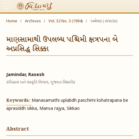
Home
/
Archives
/
Vol. 32 No. 3 (1994)
/
અન્વેષણ ( Article)
માણસામાથી ઉપલબ્ધ પશ્ચિમી ક્ષત્રપના બે
અપ્રસિદ્ધ સિક્કા
Jamindar, Rasesh
ઇતિહાસ અને સંસ્કૃતિ વિભાગ, ગૂજરાત વિદ્યાપીઠ
Keywords:
Manasamathi uplabdh paschimi kshatrapana be
aprasiddh sikka, Mansa rajya, Sikkao
Abstract